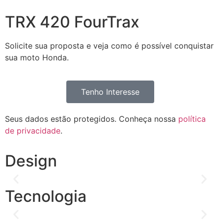
TRX 420 FourTrax
Solicite sua proposta e veja como é possível conquistar
sua moto Honda.
Tenho Interesse
Seus dados estão protegidos. Conheça nossa
política
de privacidade
.
Carenagens
Design
Design forte, robusto e inconfundível. O TRX 420 FourTrax
Painel Digital
está de aparência nova com detalhes e linhas que
reforçam sua característica cheia de vigor. Além disso, ele
Tecnologia
foi projetado para durar e resistir a todas as adversidades
a que for exigido.
Moderno painel digital com um visor compacto e
completo, velocímetro, hodômetro total e parcial,