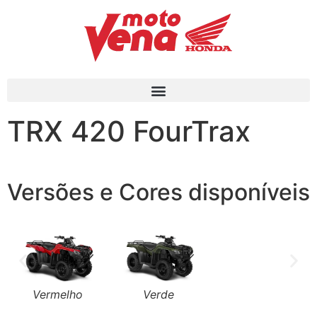
TRX 420 FourTrax
TRX 420 FourTrax
Forte no trabalho.
Versões e Cores disponíveis
Tenho Interesse
Vermelho
Verde