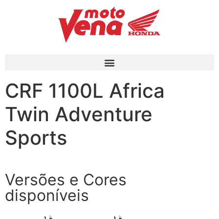
CRF 1100L Africa
Twin Adventure
CRF 1100L Africa Twin
Adventure
Sports
Sports
Descubra você mesmo.
Versões e Cores
disponíveis
Tenho Interesse